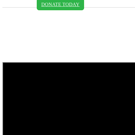
DONATE TODAY
Magna aliqua. Ut enim ad mini