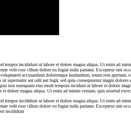
od tempor incididunt ut labore et dolore magna aliqua. Ut enim ad minim
te velit esse cillum dolore eu fugiat nulla pariatur. Excepteur sint occa
it voluptatem accusantium doloremque laudantium, totam rem aperiam, eaqu
sit aspernatur aut odit aut fugit, sed quia consequuntur magni dolores
sed quia non numquam eius modi tempora incidunt ut labore et dolore ma
re et dolore magna aliqua. Ut enim ad minim veniam, quis nostrud exercit
od tempor incididunt ut labore et dolore magna aliqua. Ut enim ad minim
te velit esse cillum dolore eu fugiat nulla pariatur. Excepteur sint occ
por incididunt