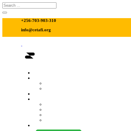
+256-703-903-310
info@cetafi.org