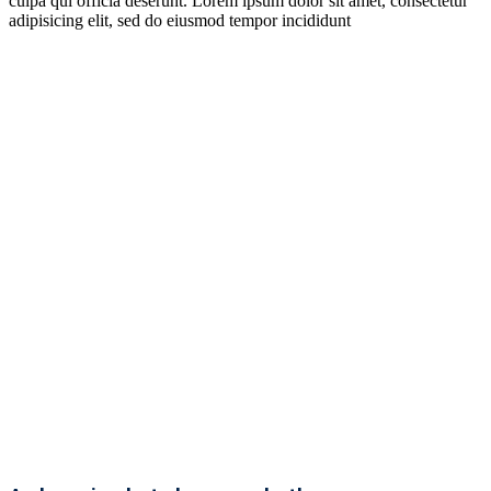
culpa qui officia deserunt. Lorem ipsum dolor sit amet, consectetur
adipisicing elit, sed do eiusmod tempor incididunt