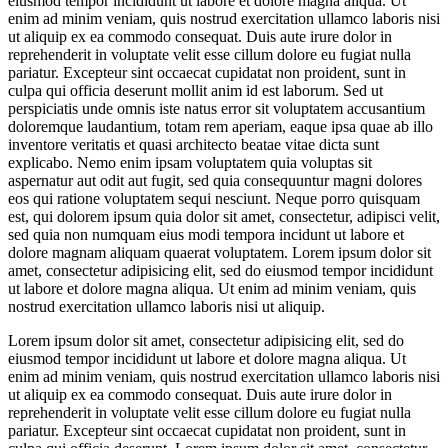
eiusmod tempor incididunt ut labore et dolore magna aliqua. Ut
enim ad minim veniam, quis nostrud exercitation ullamco laboris nisi
ut aliquip ex ea commodo consequat. Duis aute irure dolor in
reprehenderit in voluptate velit esse cillum dolore eu fugiat nulla
pariatur. Excepteur sint occaecat cupidatat non proident, sunt in
culpa qui officia deserunt mollit anim id est laborum. Sed ut
perspiciatis unde omnis iste natus error sit voluptatem accusantium
doloremque laudantium, totam rem aperiam, eaque ipsa quae ab illo
inventore veritatis et quasi architecto beatae vitae dicta sunt
explicabo. Nemo enim ipsam voluptatem quia voluptas sit
aspernatur aut odit aut fugit, sed quia consequuntur magni dolores
eos qui ratione voluptatem sequi nesciunt. Neque porro quisquam
est, qui dolorem ipsum quia dolor sit amet, consectetur, adipisci velit,
sed quia non numquam eius modi tempora incidunt ut labore et
dolore magnam aliquam quaerat voluptatem. Lorem ipsum dolor sit
amet, consectetur adipisicing elit, sed do eiusmod tempor incididunt
ut labore et dolore magna aliqua. Ut enim ad minim veniam, quis
nostrud exercitation ullamco laboris nisi ut aliquip.
Lorem ipsum dolor sit amet, consectetur adipisicing elit, sed do
eiusmod tempor incididunt ut labore et dolore magna aliqua. Ut
enim ad minim veniam, quis nostrud exercitation ullamco laboris nisi
ut aliquip ex ea commodo consequat. Duis aute irure dolor in
reprehenderit in voluptate velit esse cillum dolore eu fugiat nulla
pariatur. Excepteur sint occaecat cupidatat non proident, sunt in