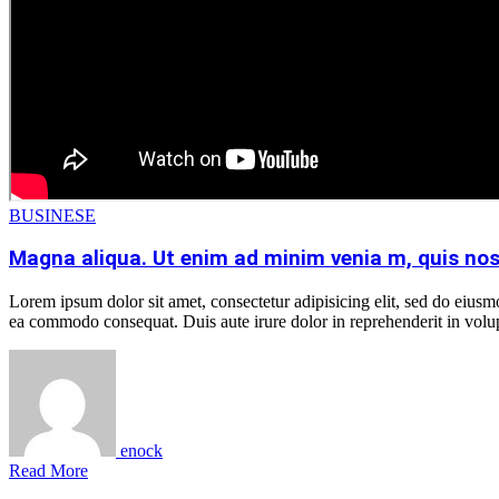
BUSINESE
Magna aliqua. Ut enim ad minim venia m, quis nos
Lorem ipsum dolor sit amet, consectetur adipisicing elit, sed do eiusm
ea commodo consequat. Duis aute irure dolor in reprehenderit in volupt
enock
Read More