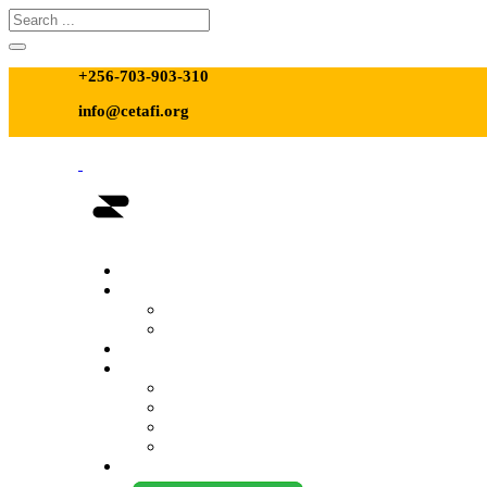
+256-703-903-310
info@cetafi.org