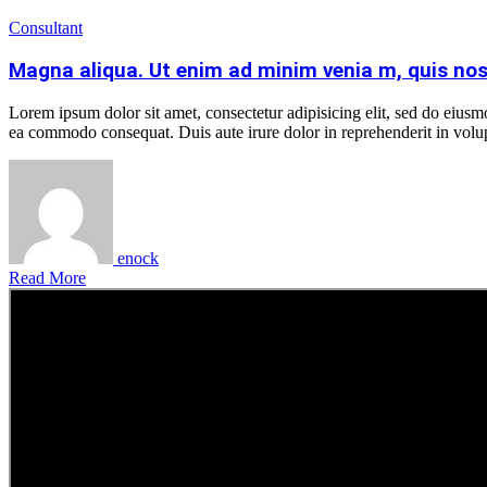
Consultant
Magna aliqua. Ut enim ad minim venia m, quis nos
Lorem ipsum dolor sit amet, consectetur adipisicing elit, sed do eiusm
ea commodo consequat. Duis aute irure dolor in reprehenderit in volupt
enock
Read More