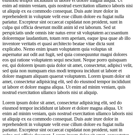
eiusmod tempor incididunt ut labore et dolore magna aliqua. Ut
enim ad minim veniam, quis nostrud exercitation ullamco laboris nisi
ut aliquip ex ea commodo consequat. Duis aute irure dolor in
reprehenderit in voluptate velit esse cillum dolore eu fugiat nulla
pariatur. Excepteur sint occaecat cupidatat non proident, sunt in
culpa qui officia deserunt mollit anim id est laborum. Sed ut
perspiciatis unde omnis iste natus error sit voluptatem accusantium
doloremque laudantium, totam rem aperiam, eaque ipsa quae ab illo
inventore veritatis et quasi architecto beatae vitae dicta sunt
explicabo. Nemo enim ipsam voluptatem quia voluptas sit
aspernatur aut odit aut fugit, sed quia consequuntur magni dolores
eos qui ratione voluptatem sequi nesciunt. Neque porro quisquam
est, qui dolorem ipsum quia dolor sit amet, consectetur, adipisci velit,
sed quia non numquam eius modi tempora incidunt ut labore et
dolore magnam aliquam quaerat voluptatem. Lorem ipsum dolor sit
amet, consectetur adipisicing elit, sed do eiusmod tempor incididunt
ut labore et dolore magna aliqua. Ut enim ad minim veniam, quis
nostrud exercitation ullamco laboris nisi ut aliquip.
Lorem ipsum dolor sit amet, consectetur adipisicing elit, sed do
eiusmod tempor incididunt ut labore et dolore magna aliqua. Ut
enim ad minim veniam, quis nostrud exercitation ullamco laboris nisi
ut aliquip ex ea commodo consequat. Duis aute irure dolor in
reprehenderit in voluptate velit esse cillum dolore eu fugiat nulla
pariatur. Excepteur sint occaecat cupidatat non proident, sunt in