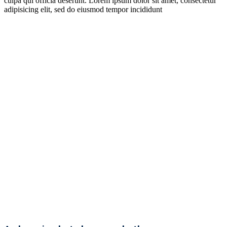
culpa qui officia deserunt. Lorem ipsum dolor sit amet, consectetur
adipisicing elit, sed do eiusmod tempor incididunt